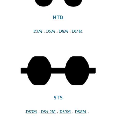
HTD
D
3M
．
D5M
．
D
8M
．
D14M
STS
DS
3M
．
DS4.5M
．
DS
5M
．
DS8M
．