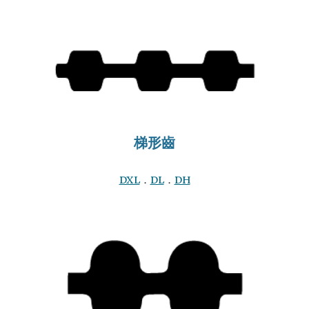
梯形齒
DXL
．
DL
．
DH