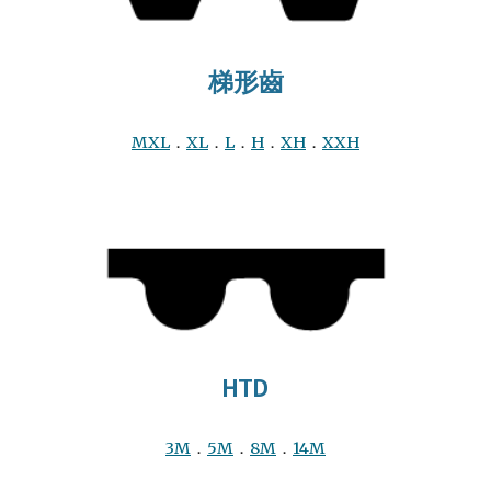
梯形齒
MXL
．
XL
．
L
．
H
．
XH
．
XXH
HTD
3M
．
5M
．
8M
．
14M