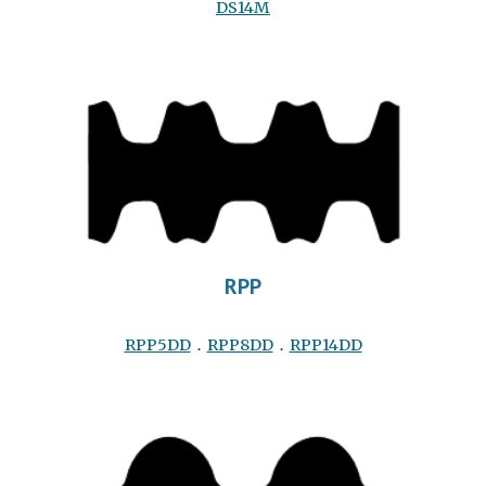
DS
14
M
RPP
RPP5DD
．
RPP8DD
．
RPP14DD