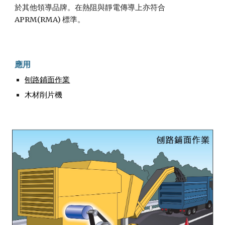
於其他領導品牌。在熱阻與靜電傳導上亦符合
APRM(RMA) 標準。
應用
刨路鋪面作業
木材削片機