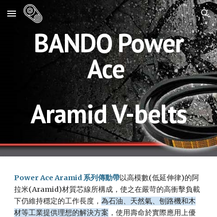
Skip to main content
Skip to navigation
BANDO Power
Ace
Aramid V-belts
Power Ace Aramid 系列傳動帶
以高模數(低延伸律)的阿
拉米(Aramid)材質芯線所構成，使之在嚴苛的高衝擊負載
下仍維持穩定的工作長度，
為石油、天然氣、刨路機和木
材等工業提供理想的解決方案
，使用壽命於實際應用上優