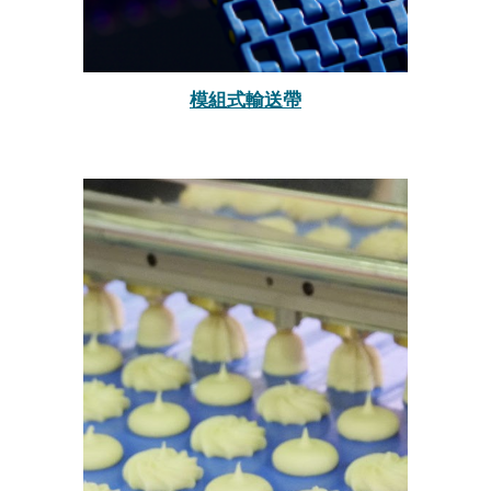
模組式輸送帶