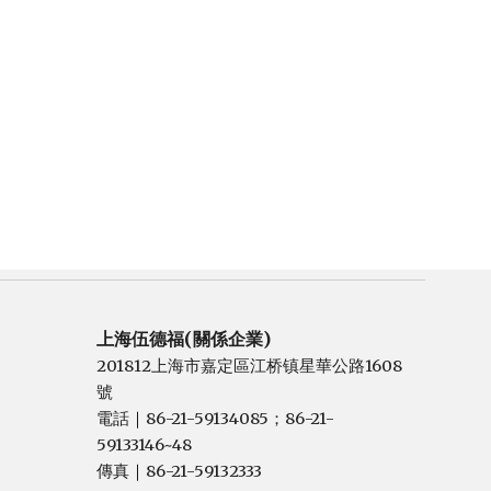
上海伍德福(關係企業)
201812上海市嘉定區江桥镇星華公路1608
號
電話
86-21-59134085；86-21-
｜
59133146~48
傳真
86-21-59132333
｜