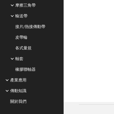
摩擦三角帶
輸送帶
接片/熱接傳動帶
皮帶輪
各式量規
軸套
橡膠聯軸器
產業應用
傳動知識
關於我們