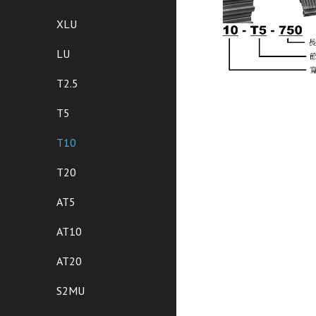
XLU
LU
T2.5
T5
T10
T20
AT5
AT10
AT20
S2MU