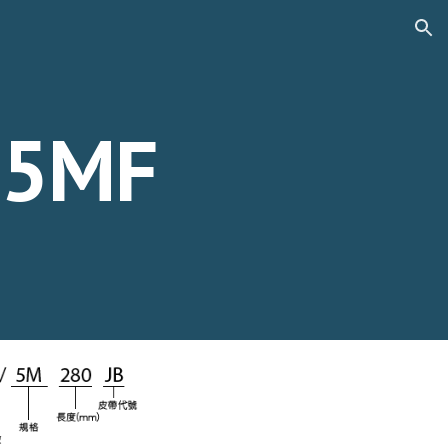
ion
5MF