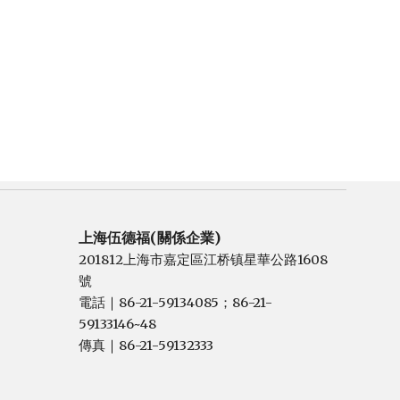
上海伍德福(關係企業)
201812上海市嘉定區江桥镇星華公路1608
號
電話
86-21-59134085；86-21-
｜
59133146~48
傳真
86-21-59132333
｜